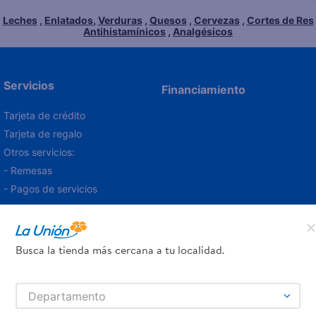
:
Leches
,
Enlatados
,
Verduras
,
Quesos
,
Cervezas
,
Cortes de Res
Antihistamínicos
,
Analgésicos
Servicios
Financiamiento
Tarjeta de crédito
Tarjeta de regalo
Otros servicios:
- Remesas
- Pagos de servicios
Busca la tienda más cercana a tu localidad.
Departamento