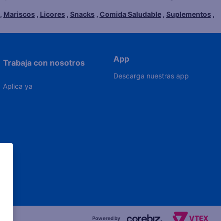
,
Mariscos
,
Licores
,
Snacks
,
Comida Saludable
,
Suplementos
,
App
Trabaja con nosotros
Descarga nuestras app
Aplica ya
Powered by