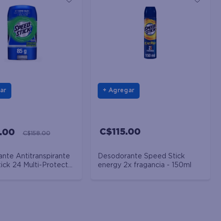
ar
Agregar
C$115.00
.00
C$158.00
nte Antitranspirante
Desodorante Speed Stick
ick 24 Multi-Protect
energy 2x fragancia - 150ml
g