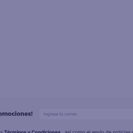
romociones!
os
Términos y Condiciones
, así como el envío de noticia