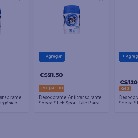
Agregar
Agreg
C$91.50
C$120
2 x C$145.00
-
24 %
Desodorante Antitranspirante
anspirante
Desodora
Speed Stick Sport Talc Barra -
ergénico
Speed St
50 g
Gel - 85 