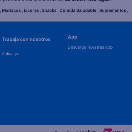
,
Mariscos
,
Licores
,
Snacks
,
Comida Saludable
,
Suplementos
,
App
Trabaja con nosotros
Descarga nuestras app
Aplica ya