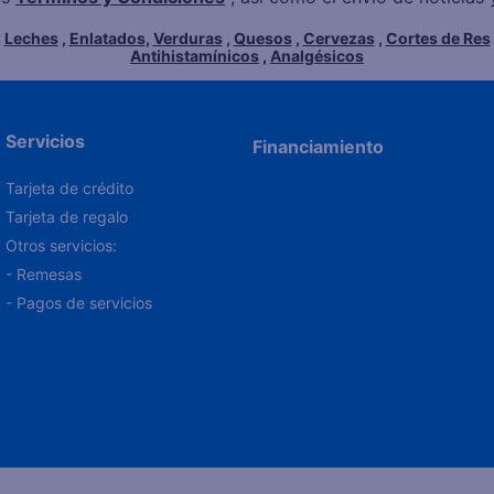
:
Leches
,
Enlatados
,
Verduras
,
Quesos
,
Cervezas
,
Cortes de Res
Antihistamínicos
,
Analgésicos
Servicios
Financiamiento
Tarjeta de crédito
Tarjeta de regalo
Otros servicios:
- Remesas
- Pagos de servicios