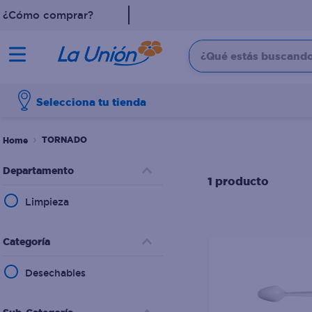
¿Cómo comprar?
¿Qué estás buscando?
TÉRMINOS MÁS 
Selecciona tu tienda
1
.
dove
2
.
pollo
TORNADO
3
.
leche
Departamento
1
producto
4
.
shampoo
Limpieza
5
.
cafe
6
.
desodorante
Categoría
7
.
aceite
Desechables
8
.
detergente
9
.
eucerin