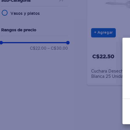
Sub-Categoría
10
.
galletas
Vasos y platos
Rangos de precio
Agregar
C$22.00
–
C$30.00
C$22.50
Cuchara Desechabl
Blanca 25 Unidade